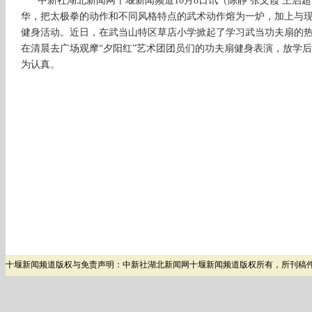
中新社湖北新闻网十堰新闻频道10月8日讯（陈静 张文霞 王启
华，把太极拳的动作和不同风格特点的武术动作熔为一炉，加上与
健身活动。近日，在武当山特区草店小学掀起了学习武当功夫扇的
在清晨去广场观摩“夕阳红”艺术团团员们的功夫扇健身表演，放学
为认真。
十堰新闻频道版权与免责声明：中新社湖北新闻网十堰新闻频道版权所有，所刊稿