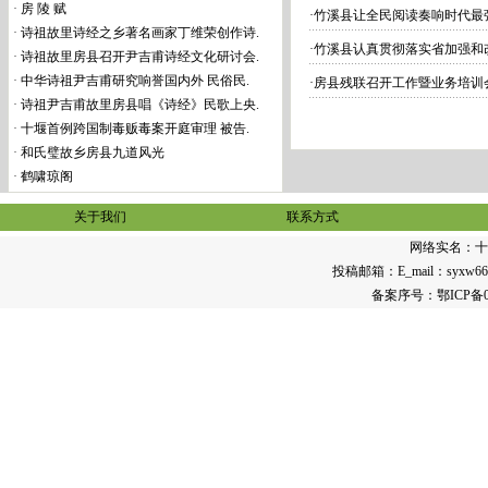
·
房 陵 赋
·
竹溪县让全民阅读奏响时代最
·
诗祖故里诗经之乡著名画家丁维荣创作诗.
·
竹溪县认真贯彻落实省加强和
·
诗祖故里房县召开尹吉甫诗经文化研讨会.
·
中华诗祖尹吉甫研究响誉国内外 民俗民.
·
房县残联召开工作暨业务培训
·
诗祖尹吉甫故里房县唱《诗经》民歌上央.
·
十堰首例跨国制毒贩毒案开庭审理 被告.
·
和氏璧故乡房县九道风光
·
鹤啸琼阁
关于我们
联系方式
网络实名：
十
投稿邮箱：E_mail：syxw668@1
备案序号：
鄂ICP备0