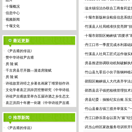
·
图片
·
十堰概况
·
溢水镇综治办联合工商食药监
·
信息中心
·
十堰市新版林业检疫信息系统
·
视频新闻
·
十堰文化
·
竹溪县人社局精准扶贫亮牌“挂
·
十堰市郧阳区鲍峡镇“四要求”
最近更新
·
丹江口市一季度完成水利基础建
·
《尹吉甫的传说》
·
竹溪县人社局工匠式运作做实
·
赞中华诗祖尹吉甫
·
房县推进协调联动机制破解执纪
·
房 陵 赋
·
千古房县尽开颜---漫道房陵赋
·
竹山县九零后小伙子陈钢种植
·
房 陵 赋
·
郧阳区鲍峡镇人大代表齐学法
·
诗祖故里诗经之乡著名画家丁维荣创作诗.
·
文化学者袁正洪踔厉挖整研究《中华诗祖.
·
郧西县店子镇把核桃管理技术
·
诗祖尹吉甫故里举办五届诗酒之乡生态文.
·
房县纪委：抽验纪实台账 压
·
袁正洪四十年磨一剑著《中华诗祖尹吉甫.
·
竹山县秦古镇三措并举落实 “
推荐新闻
·
丹江口静乐茶会以茶为“媒”结
·
武当山特区家政服务培训班开
·
《尹吉甫的传说》