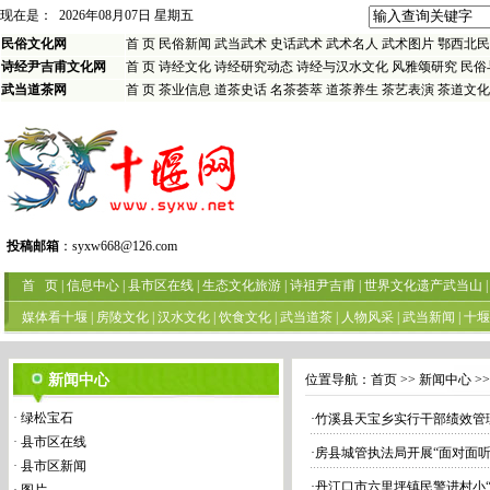
现在是：
2026年08月07日 星期五
民俗文化网
首 页
民俗新闻
武当武术
史话武术
武术名人
武术图片
鄂西北民
诗经尹吉甫文化网
首 页
诗经文化
诗经研究动态
诗经与汉水文化
风雅颂研究
民俗
武当道茶网
首 页
茶业信息
道茶史话
名茶荟萃
道茶养生
茶艺表演
茶道文化
投稿邮箱
：
syxw668@126.com
首 页
|
信息中心
|
县市区在线
|
生态文化旅游
|
诗祖尹吉甫
|
世界文化遗产武当山
|
媒体看十堰
|
房陵文化
|
汉水文化
|
饮食文化
|
武当道茶
|
人物风采
|
武当新闻
|
十堰
新闻中心
位置导航：
首页
>> 新闻中心 >
·
绿松宝石
·
竹溪县天宝乡实行干部绩效管
·
县市区在线
·
房县城管执法局开展“面对面
·
县市区新闻
·
丹江口市六里坪镇民警进村小“