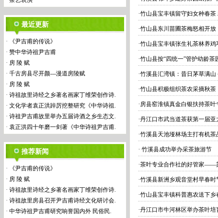
·
茶艺表演
·
竹山县宝丰镇留守妇女种春茶
最近更新
·
竹山县东川苗圃茶梅怒相开放
·
《尹吉甫的传说》
·
竹山县宝丰镇张生礼茶林养鸡
·
赞中华诗祖尹吉甫
·
竹山县按“四统一”管护幼龄茶
·
房 陵 赋
·
千古房县尽开颜---漫道房陵赋
·
竹溪县汇湾镇：昔日茅草满山
·
房 陵 赋
·
竹山县积极组织茶农采摘秋茶
·
诗祖故里诗经之乡著名画家丁维荣创作诗.
·
房县窑淮镇真金白银扶持茶叶
·
文化学者袁正洪踔厉挖整研究《中华诗祖.
·
诗祖尹吉甫故里举办五届诗酒之乡生态文.
·
丹江口市武当道茶获第一届亚
·
袁正洪四十年磨一剑著《中华诗祖尹吉甫.
·
竹溪县天池垭林场主打有机茶
·
竹溪县成功举办采茶旅游节
推荐新闻
·
茶叶专业合作社的好管家——
·
《尹吉甫的传说》
·
房 陵 赋
·
竹溪县新洲乡观音堂村早春时
·
诗祖故里诗经之乡著名画家丁维荣创作诗.
·
竹山县宝丰镇科普惠农送下乡
·
诗祖故里房县召开尹吉甫诗经文化研讨会.
·
丹江口市牛河林区举办茶叶培
·
中华诗祖尹吉甫研究响誉国内外 民俗民.