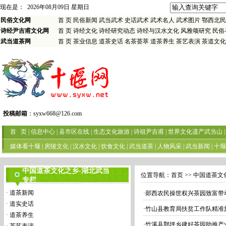
现在是：
2026年08月09日 星期日
民俗文化网
首 页
民俗新闻
武当武术
史话武术
武术名人
武术图片
鄂西北民
诗经尹吉甫文化网
首 页
诗经文化
诗经研究动态
诗经与汉水文化
风雅颂研究
民俗
武当道茶网
首 页
茶业信息
道茶史话
名茶荟萃
道茶养生
茶艺表演
茶道文化
投稿邮箱
：
syxw668@126.com
首 页
|
信息中心
|
县市区在线
|
生态文化旅游
|
诗祖尹吉甫
|
世界文化遗产武当山
|
媒体看十堰
|
房陵文化
|
汉水文化
|
饮食文化
|
武当道茶
|
人物风采
|
武当新闻
|
十堰
中国道茶文化之乡-湖北武当
位置导航：
首页
>> 中国道茶文
专栏
·
道茶新闻
·
郧西农民操世权兴茶园致富带动
·
道实史话
·
竹山县教育局扶贫工作队精准
·
道茶养生
·
竹溪县鄂坪乡建好茶园助推产