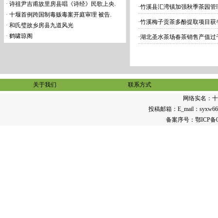
·
诗祖尹吉甫故里房县唱《诗经》民歌上央.
·
竹溪县汇湾镇加强秋季茶园管
·
十堰首例跨国制毒贩毒案开庭审理 被告.
·
竹溪梅子贡茶多酚提取项目获省
·
和氏璧故乡房县九道风光
·
鹤啸琼阁
·
湖北圣水茶场春茶销售产值过
关于我们
联系方式
网络实名：
十
投稿邮箱：E_mail：syxw668@1
备案序号：
鄂ICP备0